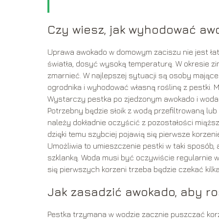
Czy wiesz, jak wyhodować awo
Uprawa awokado w domowym zaciszu nie jest łat
światła, dosyć wysoką temperaturę. W okresie 
zmarnieć. W najlepszej sytuacji są osoby mające 
ogrodnika i wyhodować własną roślinę z pestki. 
Wystarczy pestka po zjedzonym awokado i woda. J
Potrzebny będzie słoik z wodą przefiltrowaną lu
należy dokładnie oczyścić z pozostałości miąższ
dzięki temu szybciej pojawią się pierwsze korzenie
Umożliwia to umieszczenie pestki w taki sposób,
szklanką. Woda musi być oczywiście regularnie wy
się pierwszych korzeni trzeba będzie czekać kilka
Jak zasadzić awokado, aby roś
Pestka trzymana w wodzie zacznie puszczać korzen