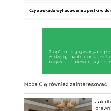
Czy awokado wyhodowane z pestki w do
Zespół redakcyjny wzorywidze.pl z
wiedzą, by nawet najbardziej złożo
urządzanie i budowanie staje się p
Może Cię również zainteresować
Jak d
drewn