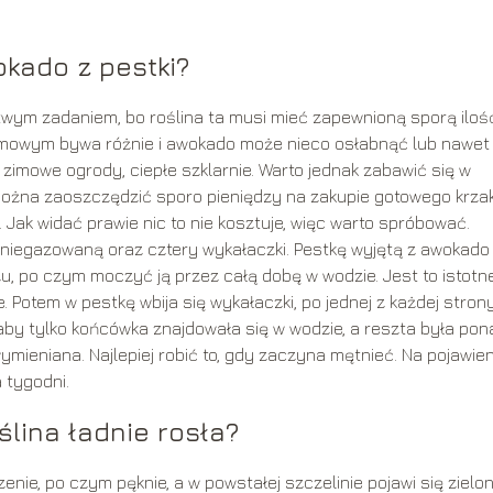
kado z pestki?
wym zadaniem, bo roślina ta musi mieć zapewnioną sporą iloś
zimowym bywa różnie i awokado może nieco osłabnąć lub nawet
zimowe ogrody, ciepłe szklarnie. Warto jednak zabawić się w
Można zaoszczędzić sporo pieniędzy na zakupie gotowego krza
ak widać prawie nic to nie kosztuje, więc warto spróbować.
b niegazowaną oraz cztery wykałaczki. Pestkę wyjętą z awokado
u, po czym moczyć ją przez całą dobę w wodzie. Jest to istotne
. Potem w pestkę wbija się wykałaczki, po jednej z każdej strony
 aby tylko końcówka znajdowała się w wodzie, a reszta była pon
mieniana. Najlepiej robić to, gdy zaczyna mętnieć. Na pojawien
 tygodni.
lina ładnie rosła?
ie, po czym pęknie, a w powstałej szczelinie pojawi się zielo