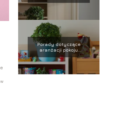
w domu
Porady dotyczące
aranżacji pokoju
dziecięcego
ie
 w