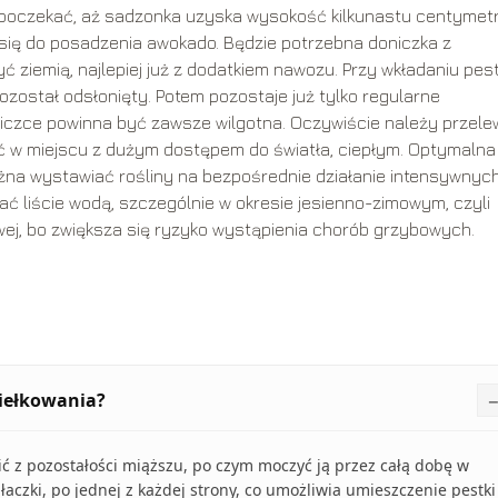
 i poczekać, aż sadzonka uzyska wysokość kilkunastu centymet
i się do posadzenia awokado. Będzie potrzebna doniczka z
 ziemią, najlepiej już z dodatkiem nawozu. Przy wkładaniu pest
pozostał odsłonięty. Potem pozostaje już tylko regularne
doniczce powinna być zawsze wilgotna. Oczywiście należy przel
ić w miejscu z dużym dostępem do światła, ciepłym. Optymalna
ożna wystawiać rośliny na bezpośrednie działanie intensywnyc
ać liście wodą, szczególnie w okresie jesienno-zimowym, czyli
ej, bo zwiększa się ryzyko wystąpienia chorób grzybowych.
iełkowania?
ić z pozostałości miąższu, po czym moczyć ją przez całą dobę w
łaczki, po jednej z każdej strony, co umożliwia umieszczenie pestki