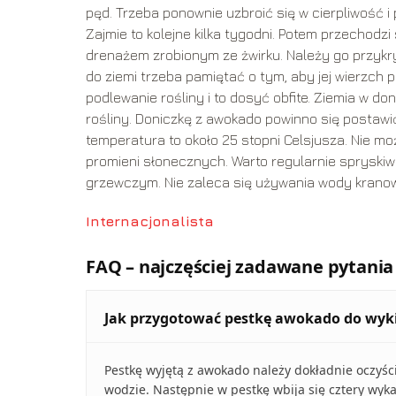
pęd. Trzeba ponownie uzbroić się w cierpliwość
Zajmie to kolejne kilka tygodni. Potem przechodz
drenażem zrobionym ze żwirku. Należy go przykryć
do ziemi trzeba pamiętać o tym, aby jej wierzch 
podlewanie rośliny i to dosyć obfite. Ziemia w 
rośliny. Doniczkę z awokado powinno się postaw
temperatura to około 25 stopni Celsjusza. Nie m
promieni słonecznych. Warto regularnie spryskiw
grzewczym. Nie zaleca się używania wody kranow
Internacjonalista
FAQ – najczęściej zadawane pytania
Jak przygotować pestkę awokado do wyk
Pestkę wyjętą z awokado należy dokładnie oczyśc
wodzie. Następnie w pestkę wbija się cztery wyka