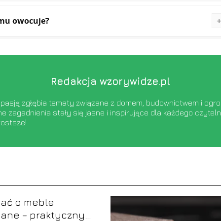
mu owocuje?
Redakcja wzorywidze.pl
 pasją zgłębia tematy związane z domem, budownictwem i ogro
ne zagadnienia stały się jasne i inspirujące dla każdego czyte
rostsze!
bać o meble
iane – praktyczny