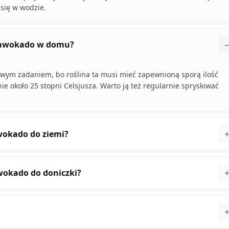
 się w wodzie.
 awokado w domu?
wym zadaniem, bo roślina ta musi mieć zapewnioną sporą ilość
e około 25 stopni Celsjusza. Warto ją też regularnie spryskiwać
wokado do ziemi?
wokado do doniczki?