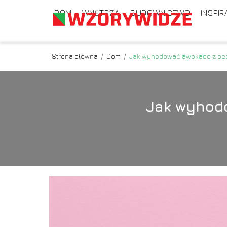
DOM
WNĘTRZA
BUDOWNICTWO
INSPIR
Strona główna
/
Dom
/
Jak wyhodować awokado z pest
Jak wyhodo