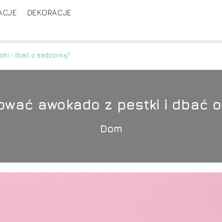
ACJE
DEKORACJE
ki i dbać o sadzonkę?
wać awokado z pestki i dbać 
Dom