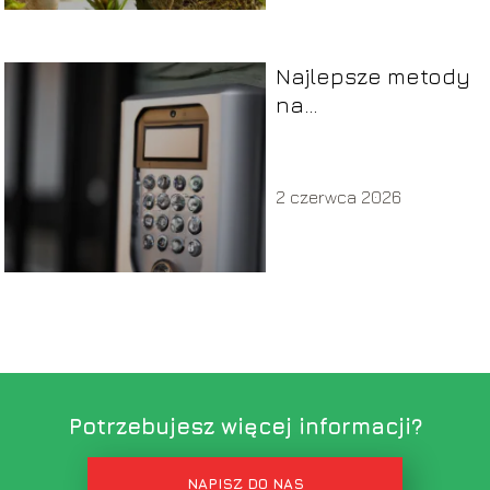
Najlepsze metody
na
zabezpieczenie
domu przed
włamaniem
2 czerwca 2026
Potrzebujesz więcej informacji?
NAPISZ DO NAS